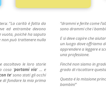
era: “
La carità è fatta da
“drammi e ferite come l’a
ceve ed entrambe devono
sono drammi che i bambini
e vuota, poichè ha saputo
E si deve capire che aiut
ve non può trattenere nulla
un luogo dove offriamo da 
apprendere a leggere e sc
una professione.
e ascoltavo le loro storie
Finché non siamo in grado
a cosa ‘
portami via
‘ … e
grado di riscattare questa
con te
‘ sono stati gli occhi
Questa é la missione princi
e di fondare la mia prima
bambini”