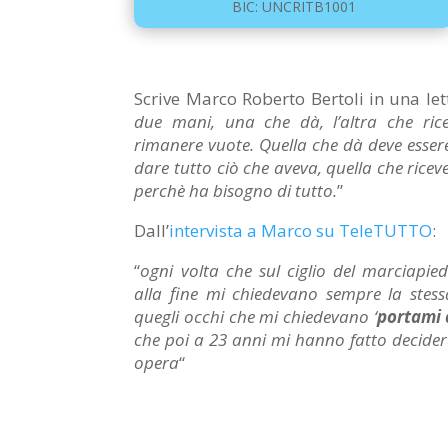
BIC: UNCRITB1001
Scrive Marco Roberto Bertoli in una lett
due mani, una che dà, l’altra che ri
rimanere vuote. Quella che dà deve esser
dare tutto ciò che aveva, quella che rice
perchè ha bisogno di tutto.
”
Dall’
intervista a Marco su TeleTUTTO
:
“
ogni volta che sul ciglio del marciapied
alla fine mi chiedevano sempre la stess
quegli occhi che mi chiedevano ‘
portami 
che poi a 23 anni mi hanno fatto decider
opera
“