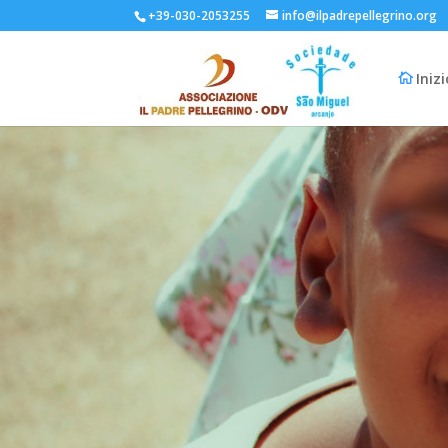
+39-030-2053255
info@ilpadrepellegrino.org
Iniz