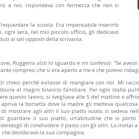
nirsi a noi, rispondeva con fermezza che non si
frequentare la scuola. Era impensabile inserirlo
, ogni sera, nel mio piccolo ufficio, gli dedicavo
uti ai lati opposti della scrivania.
ne, Ruggerio alzò lo sguardo e mi confessò: “Se avessi
 istante compresi che si era aperto a me e che potevo indag
gli chiesi perché evitasse di mangiare con noi. Mi racc
ribuire al magro bilancio familiare. Per ogni stalla pulit
ere questo lavoro, si svegliava alle 5 del mattino e aff
io apriva la borsetta dove la madre gli metteva qualcosa
 di mostrare agli altri il suo piatto vuoto, si sedeva ne
guardare il suo piatto, un’abitudine che si portò di
endogli di condividere il pasto con gli altri. Lo invitai a
ma che desideravo la sua compagnia.