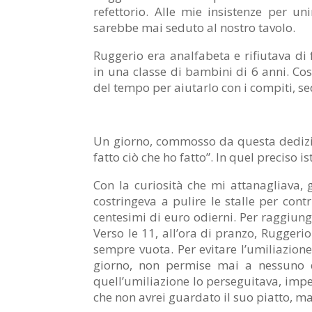
refettorio. Alle mie insistenze per u
sarebbe mai seduto al nostro tavolo.
Ruggerio era analfabeta e rifiutava di 
in una classe di bambini di 6 anni. Così
del tempo per aiutarlo con i compiti, sed
Un giorno, commosso da questa dedizio
fatto ciò che ho fatto”. In quel preciso
Con la curiosità che mi attanagliava, 
costringeva a pulire le stalle per cont
centesimi di euro odierni. Per raggiung
Verso le 11, all’ora di pranzo, Rugger
sempre vuota. Per evitare l’umiliazione
giorno, non permise mai a nessuno di 
quell’umiliazione lo perseguitava, imped
che non avrei guardato il suo piatto, 