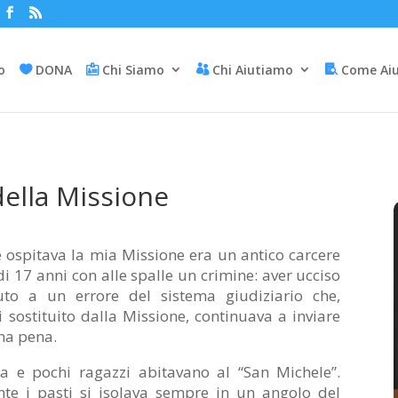
io
DONA
Chi Siamo
Chi Aiutiamo
Come Ai
della Missione
 ospitava la mia Missione era un antico carcere
i 17 anni con alle spalle un crimine: aver ucciso
to a un errore del sistema giudiziario che,
 sostituito dalla Missione, continuava a inviare
na pena.
a e pochi ragazzi abitavano al “San Michele”.
nte i pasti si isolava sempre in un angolo del