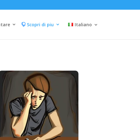
utare
Scopri di piu
Italiano