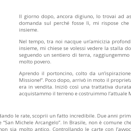
Il giorno dopo, ancora digiuno, lo trovai ad as
domanda sul perché fosse lì, mi rispose ch
insieme.
Nel tempo, tra noi nacque un’amicizia profond
insieme, mi chiese se volessi vedere la stalla d
seguendo un sentiero di terra, raggiungemmo u
molto povero.
Aprendo il portoncino, colto da un’ispirazion
Missione!”. Poco dopo, arrivò in moto il proprieta
era in vendita. Iniziò così una trattativa dura
acquistammo il terreno e costruimmo l’attuale 
dando le rate, scoprii un fatto incredibile. Due anni prim
e “San Michele Arcangelo”. In Brasile, non è comune ch
n sia molto antico. Controllando le carte con l’avvoc